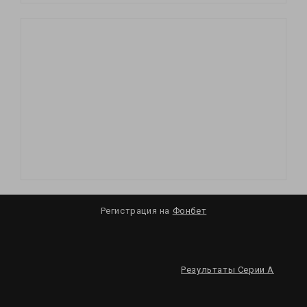
Регистрация на
Фонбет
Результаты Серии А