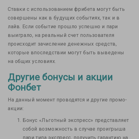
Ставки с использованием фрибета могут быть
совершены как в будущих событиях, так и в
лайв. Если событие прошло успешно и пари
выиграло, на реальный счет пользователя
происходит зачисление денежных средств,
которые впоследствии могут быть выведены
на общих условиях.
Другие бонусы и акции
Фонбет
На данный момент проводятся и другие промо-
акции:
Бонус «Льготный экспресс» представляет
собой возможность в случае проигрыша
пари типа экспресс, получить гарантию на