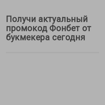
Получи актуальный
промокод Фонбет от
букмекера сегодня