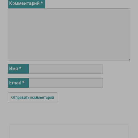
Комментарий
*
Имя
*
Email
*